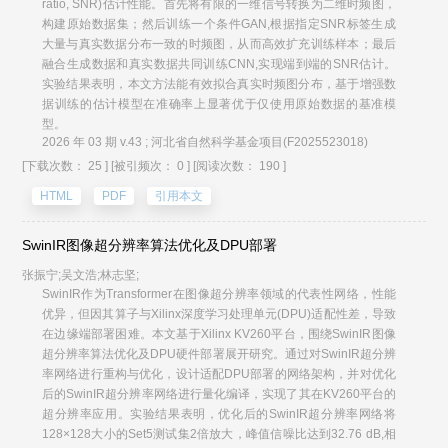
ratio, SNR)估计性能。首先将有限的一维信号转换为二维时频图，
构建原始数据集；然后训练一个条件GAN,根据指定SNR标签生成
大量与真实数据分布一致的时频图，从而高效扩充训练样本；最后
融合生成数据和真实数据共同训练CNN,实现端到端的SNR估计。
实验结果表明，本文方法能有效拟合真实时频图分布，基于增强数
据训练的估计模型在准确率上显著优于仅使用原始数据的基准模
型。
2026 年 03 期 v.43 ; 河北省自然科学基金项目(F2025523018)
[下载次数： 25 ]
[被引频次： 0 ]
[阅读次数： 190 ]
HTML
PDF
引用本文
SwinIR图像超分辨率算法优化及DPU部署
张振宁;吴文浩;林志坚;
SwinIR作为Transformer在图像超分辨率领域的代表性网络，性能
优异，但因其算子与Xilinx深度学习处理单元(DPU)适配性差，导致
在边缘端部署困难。本文基于Xilinx KV260平台，围绕SwinIR图像
超分辨率算法优化及DPU硬件部署展开研究。通过对SwinIR超分辨
率网络进行重构与优化，设计适配DPU部署的网络架构，并对优化
后的SwinIR超分辨率网络进行量化编译，实现了其在KV260平台的
超分辨率应用。实验结果表明，优化后的SwinIR超分辨率网络将
128×128大小的Set5测试集2倍放大，峰值信噪比达到32.76 dB,相