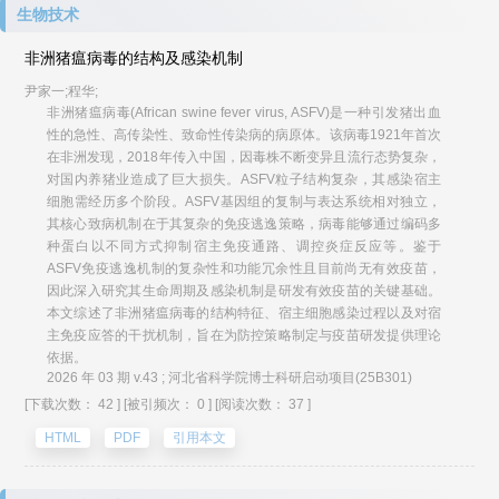
生物技术
非洲猪瘟病毒的结构及感染机制
尹家一;程华;
非洲猪瘟病毒(African swine fever virus, ASFV)是一种引发猪出血
性的急性、高传染性、致命性传染病的病原体。该病毒1921年首次
在非洲发现，2018年传入中国，因毒株不断变异且流行态势复杂，
对国内养猪业造成了巨大损失。ASFV粒子结构复杂，其感染宿主
细胞需经历多个阶段。ASFV基因组的复制与表达系统相对独立，
其核心致病机制在于其复杂的免疫逃逸策略，病毒能够通过编码多
种蛋白以不同方式抑制宿主免疫通路、调控炎症反应等。鉴于
ASFV免疫逃逸机制的复杂性和功能冗余性且目前尚无有效疫苗，
因此深入研究其生命周期及感染机制是研发有效疫苗的关键基础。
本文综述了非洲猪瘟病毒的结构特征、宿主细胞感染过程以及对宿
主免疫应答的干扰机制，旨在为防控策略制定与疫苗研发提供理论
依据。
2026 年 03 期 v.43 ; 河北省科学院博士科研启动项目(25B301)
[下载次数： 42 ]
[被引频次： 0 ]
[阅读次数： 37 ]
HTML
PDF
引用本文