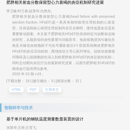
肥胖相关射血分数保留型心力衰竭的炎症机制研究进展
李卫敏;时兰春;赵美玲;仇艳光;
肥胖相关射血分数保留型心力衰竭(heart failure with preserved
ejection fraction, HFpEF)是一类具有独特病理生理机制的心衰亚
型。目前该病核心病理生理机制尚未完全阐明，慢性低度炎症是其
重要驱动因素。本文基于肥胖相关HFpEF的疾病特征与诊断标志物
的研究，从脂肪组织炎性重塑与功能异常、免疫细胞浸润与极化失
衡及关键促炎细胞因子与信号通路激活3个层面系统阐述肥胖相关
HFpEF的炎症启动机制；围绕炎症介导心肌纤维化、冠状动脉微循
环障碍及心肌细胞损伤深入剖析肥胖相关HFpEF的炎症损伤机制；
同时总结靶向炎症疗法的最新研究进展，以期为肥胖相关HFpEF的
精准诊疗提供理论参考。
2026 年 03 期 v.43 ;
[下载次数： 18 ]
[被引频次： 0 ]
[阅读次数： 32 ]
HTML
PDF
引用本文
智能科学与技术
基于单片机的钢轨温度测量数显装置的设计
张翠华;王帅;王雪飞;