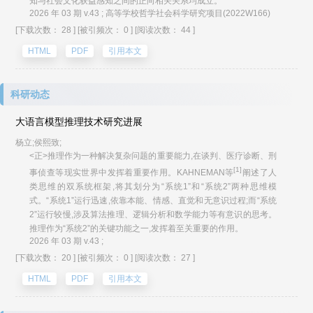
知与社会文化获益感知之间的正向相关关系均成立。
2026 年 03 期 v.43 ; 高等学校哲学社会科学研究项目(2022W166)
[下载次数： 28 ]
[被引频次： 0 ]
[阅读次数： 44 ]
HTML
PDF
引用本文
科研动态
大语言模型推理技术研究进展
杨立;侯熙致;
<正>推理作为一种解决复杂问题的重要能力,在谈判、医疗诊断、刑
[1]
事侦查等现实世界中发挥着重要作用。KAHNEMAN等
阐述了人
类思维的双系统框架,将其划分为“系统1”和“系统2”两种思维模
式。“系统1”运行迅速,依靠本能、情感、直觉和无意识过程;而“系统
2”运行较慢,涉及算法推理、逻辑分析和数学能力等有意识的思考。
推理作为“系统2”的关键功能之一,发挥着至关重要的作用。
2026 年 03 期 v.43 ;
[下载次数： 20 ]
[被引频次： 0 ]
[阅读次数： 27 ]
HTML
PDF
引用本文