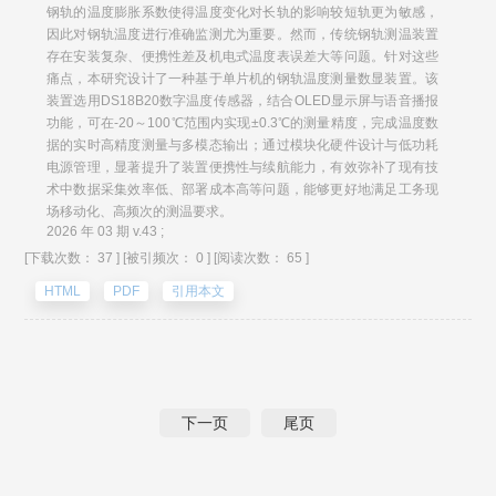
钢轨的温度膨胀系数使得温度变化对长轨的影响较短轨更为敏感，
因此对钢轨温度进行准确监测尤为重要。然而，传统钢轨测温装置
存在安装复杂、便携性差及机电式温度表误差大等问题。针对这些
痛点，本研究设计了一种基于单片机的钢轨温度测量数显装置。该
装置选用DS18B20数字温度传感器，结合OLED显示屏与语音播报
功能，可在-20～100℃范围内实现±0.3℃的测量精度，完成温度数
据的实时高精度测量与多模态输出；通过模块化硬件设计与低功耗
电源管理，显著提升了装置便携性与续航能力，有效弥补了现有技
术中数据采集效率低、部署成本高等问题，能够更好地满足工务现
场移动化、高频次的测温要求。
2026 年 03 期 v.43 ;
[下载次数： 37 ]
[被引频次： 0 ]
[阅读次数： 65 ]
HTML
PDF
引用本文
下一页
尾页