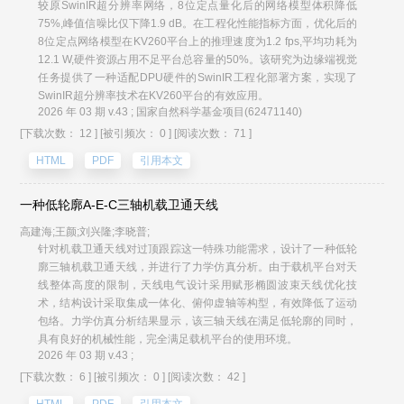
较原SwinIR超分辨率网络，8位定点量化后的网络模型体积降低
75%,峰值信噪比仅下降1.9 dB。在工程化性能指标方面，优化后的
8位定点网络模型在KV260平台上的推理速度为1.2 fps,平均功耗为
12.1 W,硬件资源占用不足平台总容量的50%。该研究为边缘端视觉
任务提供了一种适配DPU硬件的SwinIR工程化部署方案，实现了
SwinIR超分辨率技术在KV260平台的有效应用。
2026 年 03 期 v.43 ; 国家自然科学基金项目(62471140)
[下载次数： 12 ]
[被引频次： 0 ]
[阅读次数： 71 ]
HTML
PDF
引用本文
一种低轮廓A-E-C三轴机载卫通天线
高建海;王颜;刘兴隆;李晓普;
针对机载卫通天线对过顶跟踪这一特殊功能需求，设计了一种低轮
廓三轴机载卫通天线，并进行了力学仿真分析。由于载机平台对天
线整体高度的限制，天线电气设计采用赋形椭圆波束天线优化技
术，结构设计采取集成一体化、俯仰虚轴等构型，有效降低了运动
包络。力学仿真分析结果显示，该三轴天线在满足低轮廓的同时，
具有良好的机械性能，完全满足载机平台的使用环境。
2026 年 03 期 v.43 ;
[下载次数： 6 ]
[被引频次： 0 ]
[阅读次数： 42 ]