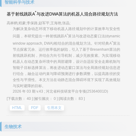
智能科学与技术
*
基于射线跳跃A
与改进DWA算法的机器人混合路径规划方法
高林鹤;程豪;李保路;赵军平;王海艳;张晶;
为解决复杂动态环境下移动机器人路径规划中的计算效率与安全性
*
问题，本研究提出一种射线跳跃A
算法与改进动态窗口法(dynamic
*
window approach, DWA)相结合的混合规划方法。针对经典A
算法
节点探索冗余、运行效率低的缺陷，引入了基于Bresenham算法的
射线跳跃机制，并结合方向引导机制，减少无效搜索。为实现移动
机器人在动态复杂环境中的局部避障，设计自适应安全走廊机制与
智能子目标选择算法，将改进动态窗口算法与全局路径规划信息进
行结合，融合运动约束与障碍预测进行参数调整，以提高路径的安
全性与平滑性。本文方法在动静态混合障碍环境下实现了高效规划
与实时避障的目标。
2026 年 03 期 v.43 ; 河北省科技研发平台专项(25364001D)
[下载次数： 40 ]
[被引频次： 0 ]
[阅读次数： 83 ]
HTML
PDF
引用本文
生物技术