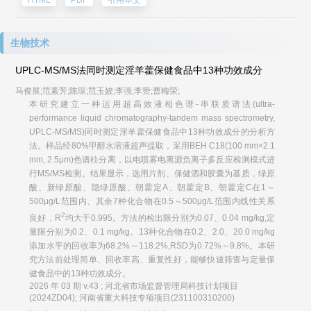
HTML
PDF
引用本文
生物技术
UPLC-MS/MS法同时测定淫羊藿保健食品中13种功效成分
马俊展;范素芳;陈琛;范玉姣;李强;李赞;曹梅荣;
本研究建立一种运用超高效液相色谱-串联质谱法(ultra-
performance liquid chromatography-tandem mass spectrometry,
UPLC-MS/MS)同时测定淫羊藿保健食品中13种功效成分的分析方
法。样品经80%甲醇水溶液超声提取，采用BEH C18(100 mm×2.1
mm, 2.5μm)色谱柱分离，以电喷雾电离源负离子多反应检测模式进
行MS/MS检测。结果显示，选用片剂、保健酒和胶囊为基质，绿原
酸、新绿原酸、隐绿原酸、朝藿定A、朝藿定B、朝藿定C在1～
500μg/L范围内、其余7种化合物在0.5～500μg/L范围内线性关系
2
良好，R
均大于0.995。方法的检出限分别为0.07、0.04 mg/kg,定
量限分别为0.2、0.1 mg/kg。13种化合物在0.2、2.0、20.0 mg/kg
添加水平的回收率为68.2%～118.2%,RSD为0.72%～9.8%。本研
究方法前处理简单、回收率高、重复性好，能够快速筛查与定量保
健食品中的13种功效成分。
2026 年 03 期 v.43 ; 河北省市场监督管理局科技计划项目
(2024ZD04); 河南省重大科技专项项目(231100310200)