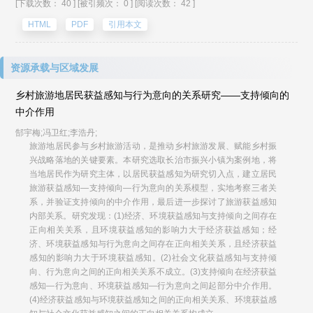
[下载次数： 40 ]
[被引频次： 0 ]
[阅读次数： 42 ]
HTML
PDF
引用本文
资源承载与区域发展
乡村旅游地居民获益感知与行为意向的关系研究——支持倾向的
中介作用
郜宇梅;冯卫红;李浩丹;
旅游地居民参与乡村旅游活动，是推动乡村旅游发展、赋能乡村振
兴战略落地的关键要素。本研究选取长治市振兴小镇为案例地，将
当地居民作为研究主体，以居民获益感知为研究切入点，建立居民
旅游获益感知—支持倾向—行为意向的关系模型，实地考察三者关
系，并验证支持倾向的中介作用，最后进一步探讨了旅游获益感知
内部关系。研究发现：(1)经济、环境获益感知与支持倾向之间存在
正向相关关系，且环境获益感知的影响力大于经济获益感知；经
济、环境获益感知与行为意向之间存在正向相关关系，且经济获益
感知的影响力大于环境获益感知。(2)社会文化获益感知与支持倾
向、行为意向之间的正向相关关系不成立。(3)支持倾向在经济获益
感知—行为意向、环境获益感知—行为意向之间起部分中介作用。
(4)经济获益感知与环境获益感知之间的正向相关关系、环境获益感