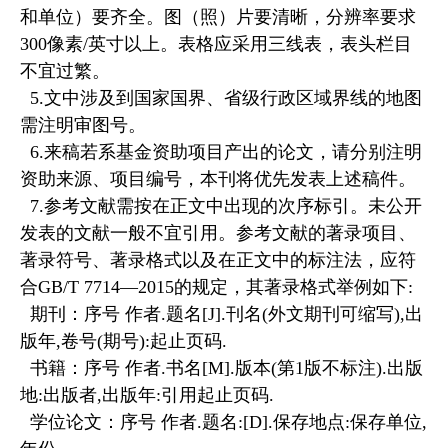
和单位）要齐全。图（照）片要清晰，分辨率要求
300像素/英寸以上。表格应采用三线表，表头栏目
不宜过繁。
5.文中涉及到国家国界、省级行政区域界线的地图
需注明审图号。
6.来稿若系基金资助项目产出的论文，请分别注明
资助来源、项目编号，本刊将优先发表上述稿件。
7.参考文献需按在正文中出现的次序标引。未公开
发表的文献一般不宜引用。参考文献的著录项目、
著录符号、著录格式以及在正文中的标注法，应符
合GB/T 7714—2015的规定，其著录格式举例如下:
期刊：序号 作者.题名[J].刊名(外文期刊可缩写),出
版年,卷号(期号):起止页码.
书籍：序号 作者.书名[M].版本(第1版不标注).出版
地:出版者,出版年:引用起止页码.
学位论文：序号 作者.题名:[D].保存地点:保存单位,